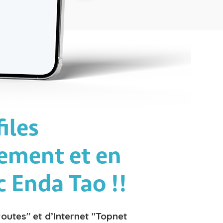
iles
dement et en
c Enda Tao !!
routes" et d’Internet "Topnet