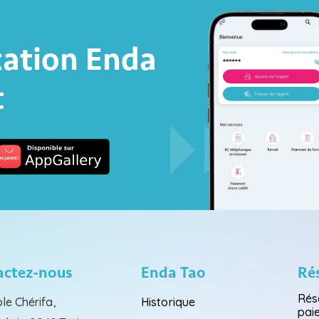
cation Enda
t
actez-nous
Enda Tao
Ré
Rés
le Chérifa,
Historique
pai