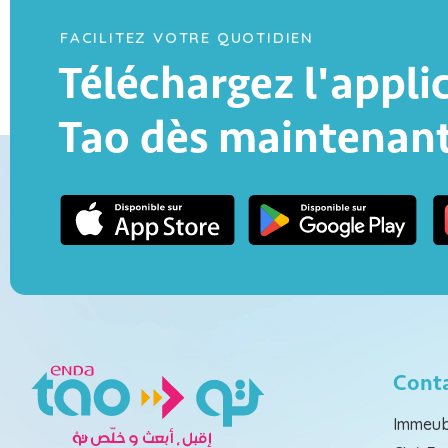
FACILITEZ VOTRE QUOTIDIEN
Téléchargez l'appli
Tao dès maintenan
Cont
Immeub