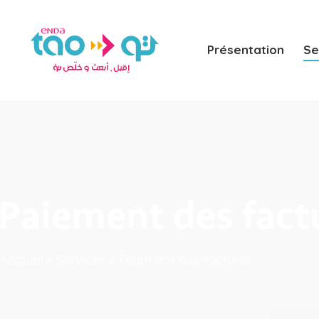
Présentation
Se
Paiement des fact
Accueil
»
Services
»
Paiement des factures