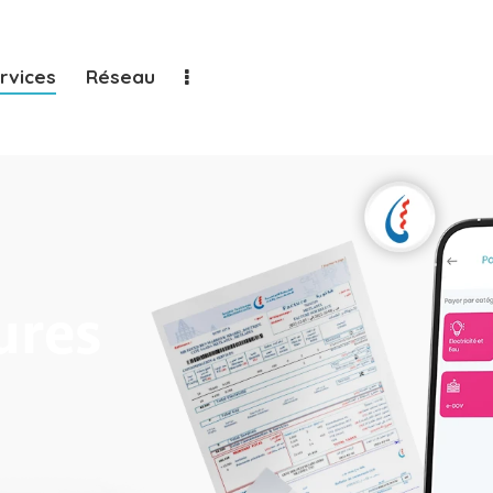
rvices
Réseau
ures