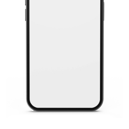
“Appuyez sur "Paiement microcrédit”
1.