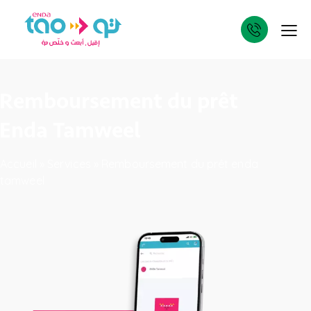
Remboursement du prêt
Enda Tamweel
Accueil
»
Services
»
Remboursement du prêt enda
tamweel