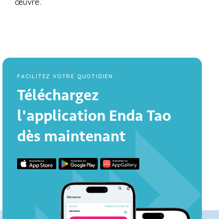
œuvre.
FACILITEZ VOTRE QUOTIDIEN
Téléchargez
l'application Enda Tao
dès maintenant